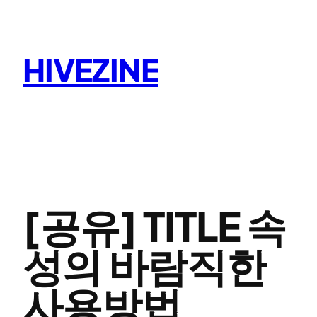
콘
텐
츠
HIVEZINE
로
바
로
가
기
[공유] TITLE 속
성의 바람직한
사용방법