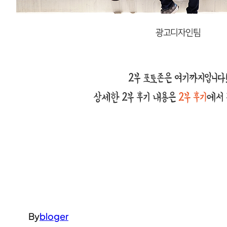
By
bloger