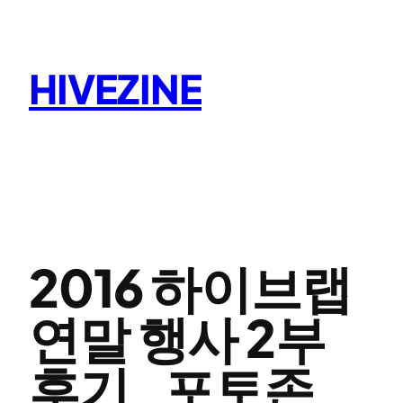
콘
텐
츠
HIVEZINE
로
바
로
가
기
2016 하이브랩
연말 행사 2부
후기_포토존