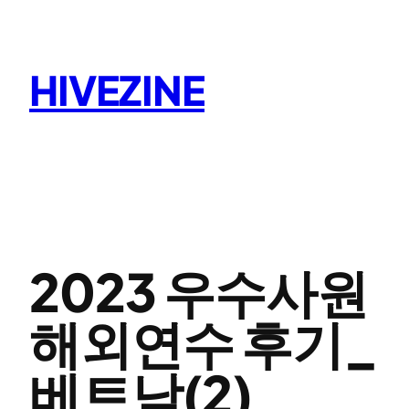
콘
텐
츠
HIVEZINE
로
바
로
가
기
2023 우수사원
해외연수 후기_
베트남(2)