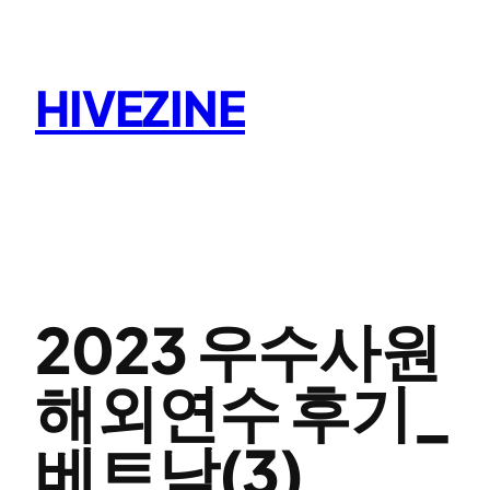
콘
텐
츠
HIVEZINE
로
바
로
가
기
2023 우수사원
해외연수 후기_
베트남(3)