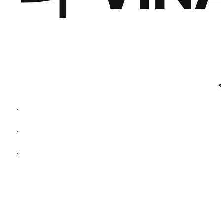
.
.
.