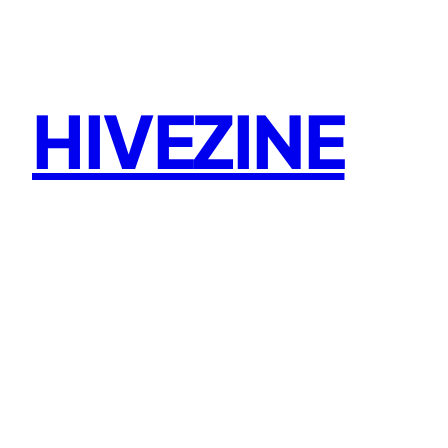
콘
텐
츠
로
HIVEZINE
바
로
가
기